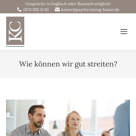
Gespräche in Englisch oder Russisch möglich!
0170.985 12 82
kaiser@paarberatung-kaiser.de
Ihre Beziehungswerkstatt
Wie können wir gut streiten?