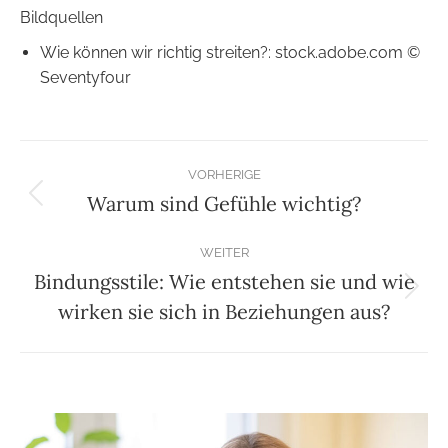
Bildquellen
Wie können wir richtig streiten?: stock.adobe.com ©
Seventyfour
Beitragsnavigation
VORHERIGE
Warum sind Gefühle wichtig?
Vorheriger
Beitrag:
WEITER
Bindungsstile: Wie entstehen sie und wie
Nächster
wirken sie sich in Beziehungen aus?
Beitrag: